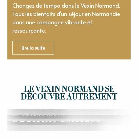
Changez de tempo dans le Vexin Normand.
Tous les bienfaits d'un séjour en Normandie
dans une campagne vibrante et
ressourçante.
Lire la suite
15
LE VEXIN NORMAND SE
AOÛT
DÉCOUVRE AUTREMENT
LES DIMANCHES DU PATRIMOINE DU
26
SOIRÉE ASTRONOMIE - DÉCOUVERTE
VEXIN NORMAND
AOÛT
ET OBSERVATION
BALADE DÉCOUVERTE DE L'ÂNE