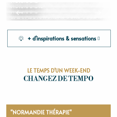
NORMAND
ROUTE DES BROCANTES DU VEXIN
NORMANDIE
NORMAND
ESCAPADE NATURE AU BORD DE L'EAU
+ d'inspirations & sensations
LE TEMPS D'UN WEEK-END
CHANGEZ DE TEMPO
"NORMANDIE THÉRAPIE"