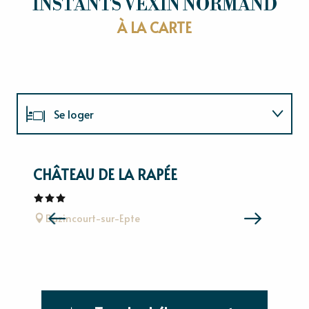
INSTANTS VEXIN NORMAND
À LA CARTE
Se loger
Visites & Activités
CHÂTEAU DE LA RAPÉE
L
Se restaurer
ME
Bazincourt-sur-Epte