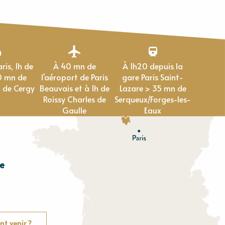
À 40 mn de
À 1h20 depuis la
0 mn de
l'aéroport de Paris
gare Paris Saint-
 de Cergy
Beauvais et à 1h de
Lazare > 35 mn de
Roissy Charles de
Serqueux/Forges-les-
Gaulle
Eaux
e
E
u
r
e
O
rne
t venir ?