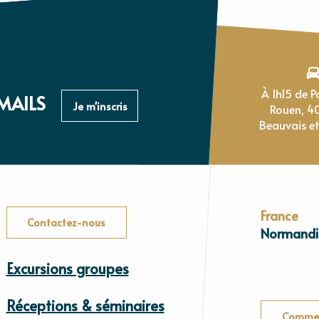
À 1h15 de Paris, 1h de
MAILS
Je m'inscris
Rouen, 4
Beauvais et
France
Contactez-nous
Normandi
Excursions groupes
Réceptions & séminaires
Commen