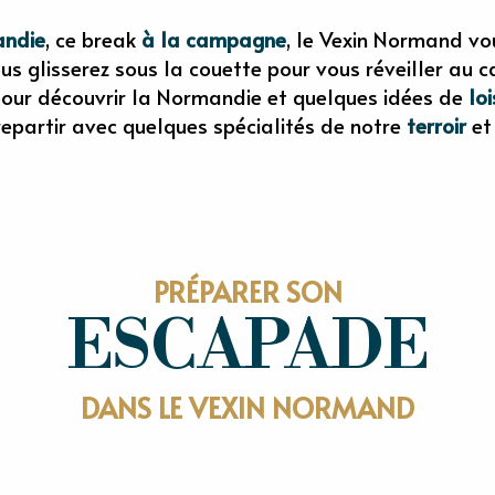
andie
, ce break
à la campagne
, le Vexin Normand vou
s glisserez sous la couette pour vous réveiller au c
our découvrir la Normandie et quelques idées de
loi
partir avec quelques spécialités de notre
terroir
et
PRÉPARER SON
ESCAPADE
À VOIR À FAIRE
RESTAURANTS
DANS LE VEXIN NORMAND
PRODUITS DU TERROIR