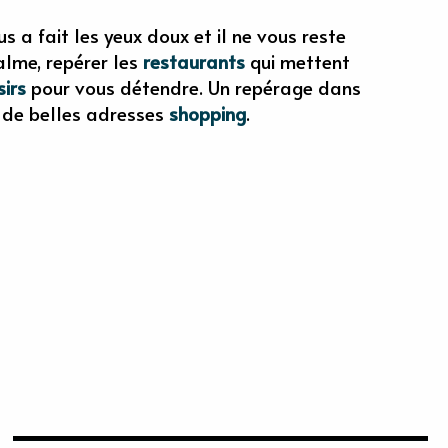
s a fait les yeux doux et il ne vous reste
alme, repérer les
restaurants
qui mettent
sirs
pour vous détendre. Un repérage dans
 de belles adresses
shopping
.
SHOPPING & SERVICES
OÙ SORTIR