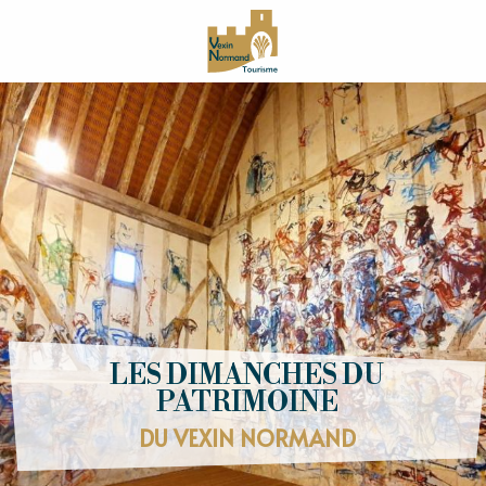
Aller
au
contenu
principal
LES DIMANCHES DU
PATRIMOINE
DU VEXIN NORMAND