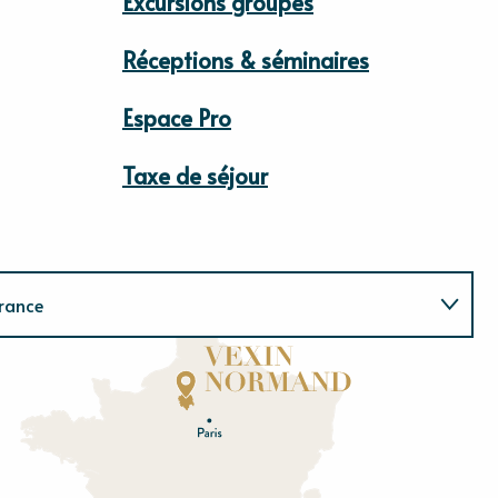
Excursions groupes
Réceptions & séminaires
Espace Pro
Taxe de séjour
rance
Normandie
E
u
r
e
O
rne