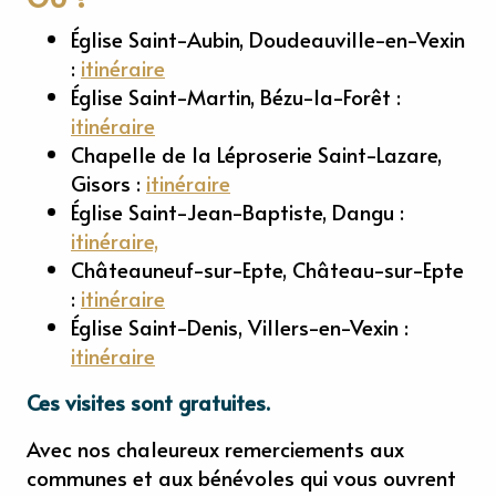
Église Saint-Aubin, Doudeauville-en-Vexin
:
itinéraire
Église Saint-Martin, Bézu-la-Forêt :
itinéraire
Chapelle de la Léproserie Saint-Lazare,
Gisors :
itinéraire
Église Saint-Jean-Baptiste, Dangu :
itinéraire,
Châteauneuf-sur-Epte, Château-sur-Epte
:
itinéraire
Église Saint-Denis, Villers-en-Vexin :
itinéraire
Ces visites sont gratuites.
16
Avec nos chaleureux remerciements aux
CHÂTEAUX, PARCS, MUSÉES &
AOÛT
communes et aux bénévoles qui vous ouvrent