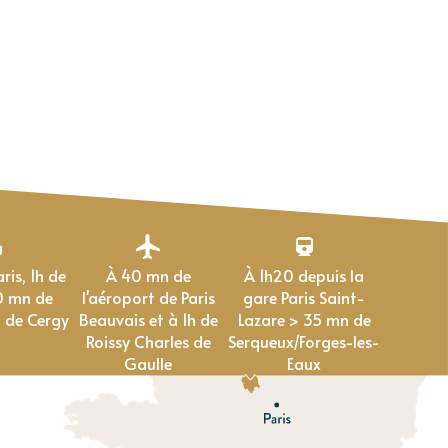
À 40 mn de
À 1h20 depuis la
0 mn de
l'aéroport de Paris
gare Paris Saint-
 de Cergy
Beauvais et à 1h de
Lazare > 35 mn de
Roissy Charles de
Serqueux/Forges-les-
Gaulle
Eaux