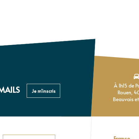
À 1h15 de Paris, 1h de
MAILS
Je m'inscris
Rouen, 4
Beauvais et
France