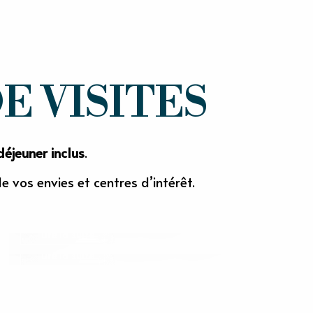
 VISITES
déjeuner inclus
.
BRASSERIE DE SUTTER
de vos envies et centres d’intérêt.
LES ATELIERS DU MONT VINÉ
Gisors
Vesly
Lire la suite
Lire la suite