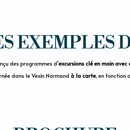
S EXEMPLES DE
onçu des programmes d’
excursions clé en main avec 
LÉPROSERIE SAINT-LUC
urnée dans le Vexin Normand
à la carte
, en fonction 
MUSÉE DE LA FERME DE ROME
Gisors
Bézu-la-Forêt
Lire la suite
Lire la suite