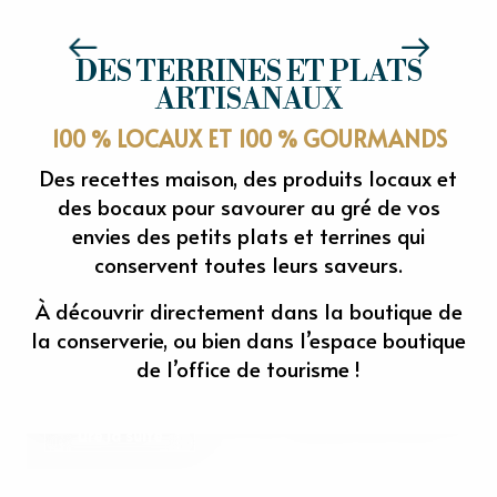
LA FERMETTE BIO DE L'EPTE
DES TERRINES ET PLATS
ARTISANAUX
100 % LOCAUX ET 100 % GOURMANDS
Des recettes maison, des produits locaux et
des bocaux pour savourer au gré de vos
envies des petits plats et terrines qui
conservent toutes leurs saveurs.
À découvrir directement dans la boutique de
LES BOCAUX DE L'EPTE - CONSERVERIE
la conserverie, ou bien dans l’espace boutique
de l’office de tourisme !
ARTISANALE
Lire la suite