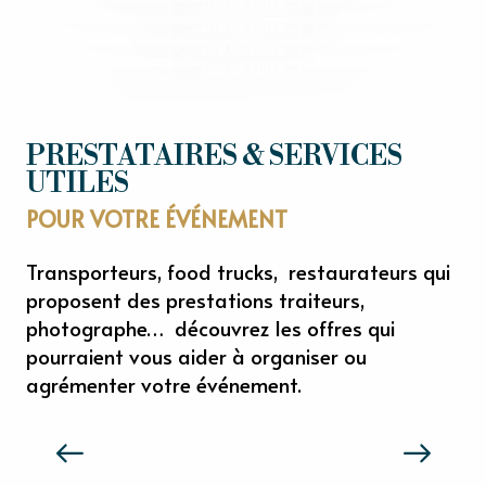
Lire la suite
Chaumont-en-Vexin
Lire la suite
Lire la suite
Lire la suite
PRESTATAIRES & SERVICES
UTILES
POUR VOTRE ÉVÉNEMENT
Transporteurs, food trucks, restaurateurs qui
proposent des prestations traiteurs,
photographe… découvrez les offres qui
pourraient vous aider à organiser ou
agrémenter votre événement.
MN TRANSPORT VTC