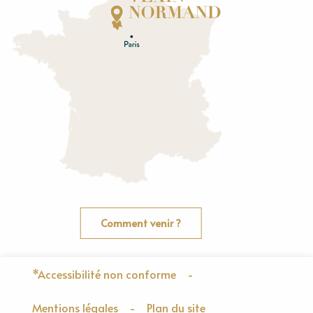
Normandie
E
u
r
e
O
rne
Comment venir ?
*Accessibilité non conforme
-
Mentions légales
-
Plan du site