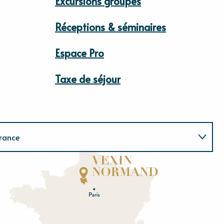
Excursions groupes
Réceptions & séminaires
Espace Pro
Taxe de séjour
rance
Normandie
E
u
r
e
O
rne