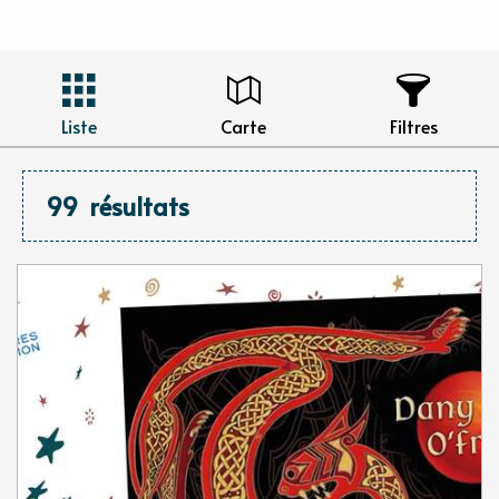
Liste
Carte
Filtres
99
résultats