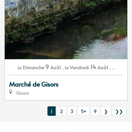
9
14
Dimanche
Août
,
Vendredi
Août
,
...
Le
Le
Marché de Gisors
Gisors
1
2
3
5+
9
❯
❯❯