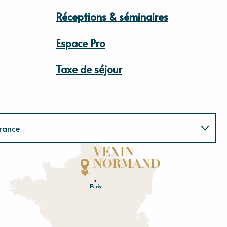
Réceptions & séminaires
Espace Pro
Taxe de séjour
rance
Normandie
E
u
r
e
O
rne