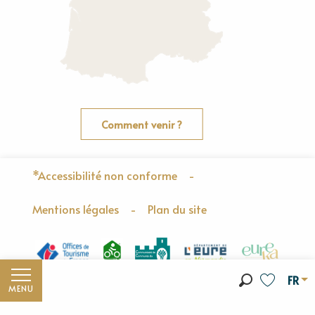
Comment venir ?
*Accessibilité non conforme
-
Mentions légales
-
Plan du site
FR
MENU
Recherche
Voir les fa