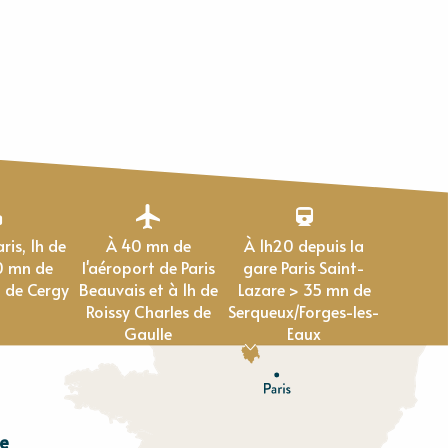
À 40 mn de
À 1h20 depuis la
0 mn de
l'aéroport de Paris
gare Paris Saint-
 de Cergy
Beauvais et à 1h de
Lazare > 35 mn de
Roissy Charles de
Serqueux/Forges-les-
Gaulle
Eaux
e