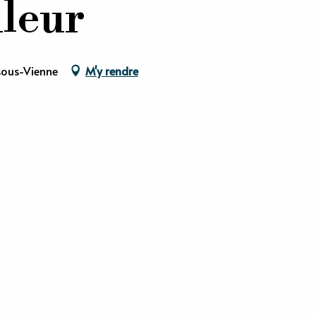
leur
sous-Vienne
M'y rendre