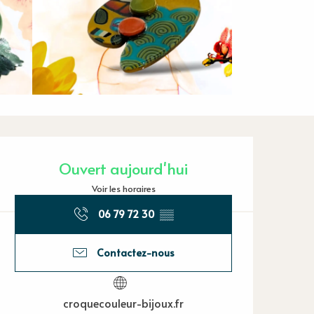
Ouverture et
Ouvert aujourd'hui
Voir les horaires
06 79 72 30
▒▒
Contactez-nous
croquecouleur-bijoux.fr