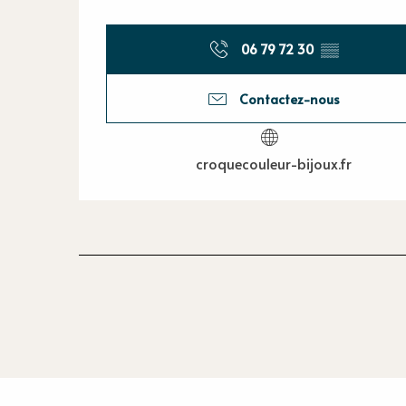
06 79 72 30
▒▒
Contactez-nous
croquecouleur-bijoux.fr