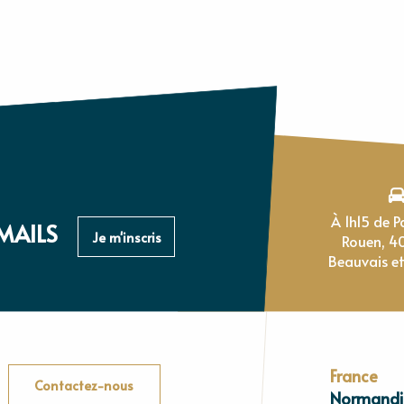
À 1h15 de Paris, 1h de
MAILS
Je m'inscris
Rouen, 4
Beauvais et
France
Contactez-nous
Normandi