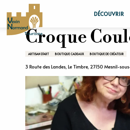
Aller
Accueil
Croque Couleur
au
DÉCOUVRIR
contenu
principal
Croque Coul
ARTISAN D'ART
BOUTIQUE CADEAUX
BOUTIQUE DE CRÉATEUR
3 Route des Landes, Le Timbre, 27150 Mesnil-sous