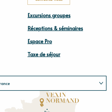
Excursions groupes
Réceptions & séminaires
Espace Pro
Taxe de séjour
rance
Normandie
E
u
r
e
O
rne