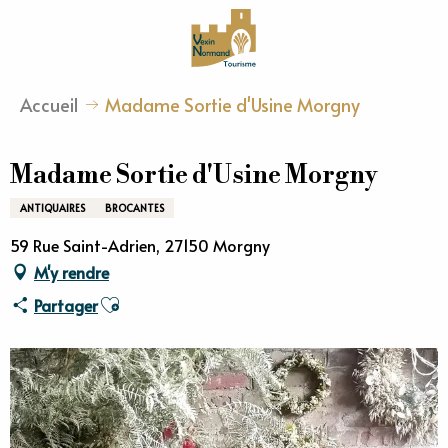
Aller
au
contenu
principal
Accueil
Madame Sortie d'Usine Morgny
Madame Sortie d'Usine Morgny
ANTIQUAIRES
BROCANTES
59 Rue Saint-Adrien, 27150 Morgny
M'y rendre
Ajouter aux favoris
Partager