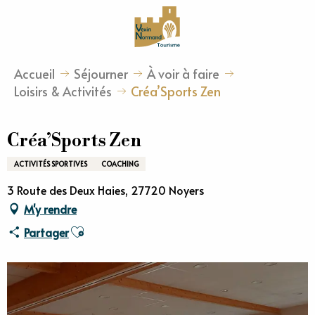
Aller
au
contenu
principal
Accueil
Séjourner
À voir à faire
Loisirs & Activités
Créa’Sports Zen
Créa’Sports Zen
ACTIVITÉS SPORTIVES
COACHING
3 Route des Deux Haies, 27720 Noyers
M'y rendre
Ajouter aux favoris
Partager