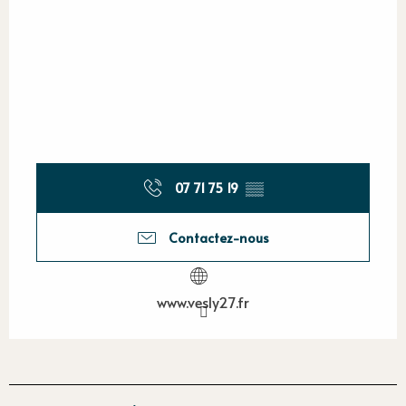
07 71 75 19
▒▒
Contactez-nous
www.vesly27.fr