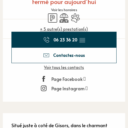
Fermé pour aujourd'hui
Voir les horaires
Parking
Aire de pique nique
Animaux acceptés
+ 5 autre(s) prestation(s)
06 23 36 20
▒▒
Contactez-nous
Voir tous les contacts
Page Facebook
Page Instagram
Description
Situé juste à coté de Gisors, dans le charmant 