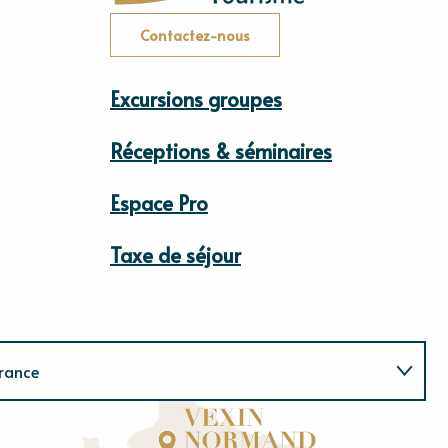
Contactez-nous
Excursions groupes
Réceptions & séminaires
Espace Pro
Taxe de séjour
rance
Normandie
E
u
r
e