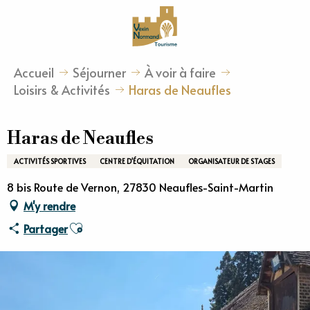
Aller
au
contenu
principal
Accueil
Séjourner
À voir à faire
Loisirs & Activités
Haras de Neaufles
Haras de Neaufles
ACTIVITÉS SPORTIVES
CENTRE D'ÉQUITATION
ORGANISATEUR DE STAGES
8 bis Route de Vernon, 27830 Neaufles-Saint-Martin
M'y rendre
Ajouter aux favoris
Partager