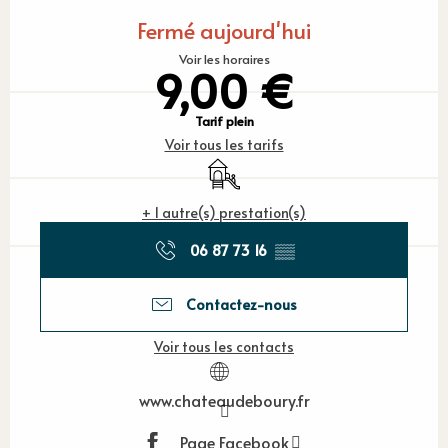
Ouverture et coordonnées
Fermé aujourd'hui
Voir les horaires
9,00 €
Tarif plein
Voir tous les tarifs
Jeux pour enfants / Espace jeux
+ 1 autre(s) prestation(s)
06 87 73 16
▒▒
Contactez-nous
Voir tous les contacts
www.chateaudeboury.fr
Page Facebook