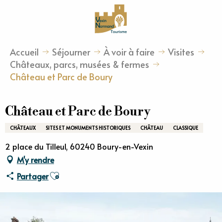
Aller
au
contenu
principal
Accueil
Séjourner
À voir à faire
Visites
Châteaux, parcs, musées & fermes
Château et Parc de Boury
Château et Parc de Boury
CHÂTEAUX
SITES ET MONUMENTS HISTORIQUES
CHÂTEAU
CLASSIQUE
2 place du Tilleul, 60240 Boury-en-Vexin
M'y rendre
Ajouter aux favoris
Partager