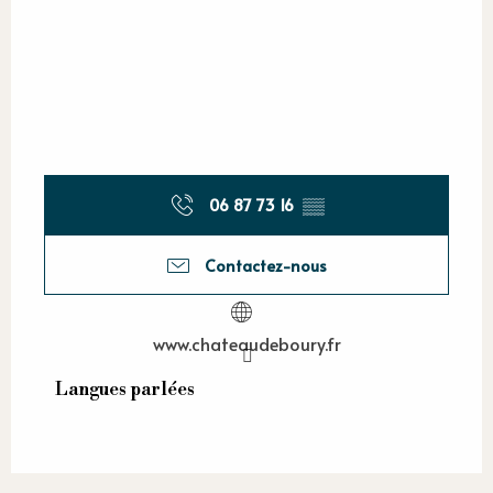
06 87 73 16
▒▒
Contactez-nous
www.chateaudeboury.fr
Langues parlées
Langues parlées