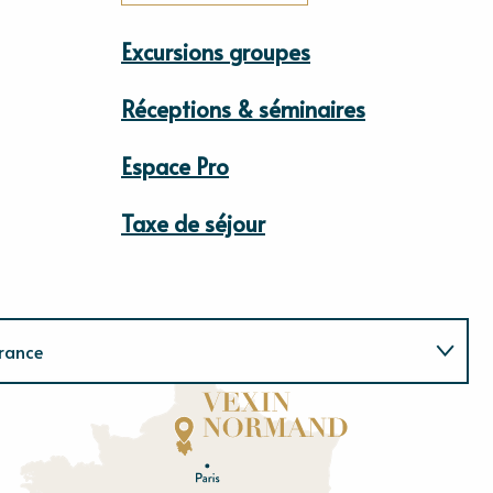
Excursions groupes
Réceptions & séminaires
Espace Pro
Taxe de séjour
rance
Normandie
E
u
r
e
O
rne