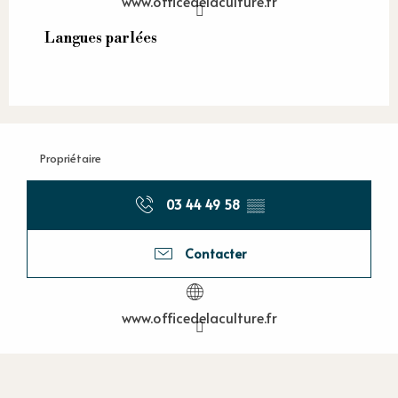
www.officedelaculture.fr
Langues parlées
Langues parlées
Propriétaire
03 44 49 58
▒▒
Contacter
www.officedelaculture.fr