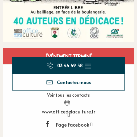
Ouverture et coordonnées
ÉVÉNEMENT TERMINÉ
03 44 49 58
▒▒
Contactez-nous
Voir tous les contacts
www.officedelaculture.fr
Page Facebook