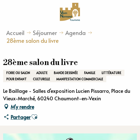
Aller
au
contenu
principal
Accueil
Séjourner
Agenda
28ème salon du livre
28ème salon du livre
FOIRE OU SALON
ADULTE
BANDE DESSINÉE
FAMILLE
LITTÉRATURE
POUR ENFANT
CULTURELLE
MANIFESTATION COMMERCIALE
Le Baillage - Salles d'exposition Lucien Pissarro, Place du
Vieux-Marché, 60240 Chaumont-en-Vexin
M'y rendre
Ajouter aux favoris
Partager