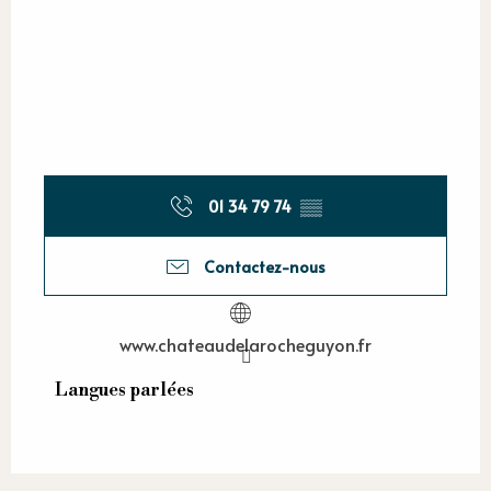
01 34 79 74
▒▒
Contactez-nous
www.chateaudelarocheguyon.fr
Langues parlées
Langues parlées