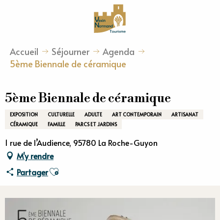
Aller
au
contenu
principal
Accueil
Séjourner
Agenda
5ème Biennale de céramique
5ème Biennale de céramique
EXPOSITION
CULTURELLE
ADULTE
ART CONTEMPORAIN
ARTISANAT
CÉRAMIQUE
FAMILLE
PARCS ET JARDINS
1 rue de l’Audience, 95780 La Roche-Guyon
M'y rendre
Ajouter aux favoris
Partager