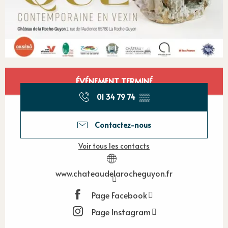
Ouverture et coordonnées
ÉVÉNEMENT TERMINÉ
01 34 79 74
▒▒
Contactez-nous
Voir tous les contacts
www.chateaudelarocheguyon.fr
Page Facebook
Page Instagram