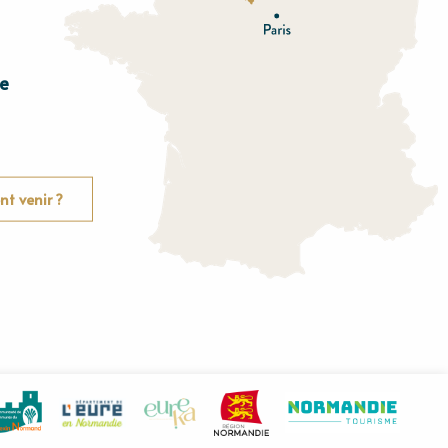
e
E
u
r
e
O
rne
t venir ?