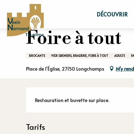
Aller
Accueil
Séjourner
Agenda
Foire à to
au
DÉCOUVRIR
contenu
principal
Foire à tout
BROCANTE
VIDE GRENIERS, BRADERIE, FOIRE À TOUT
ADULTE
F
Place de l'Église, 27150 Longchamps
M'y rend
Descriptio
Restauration et buvette sur place.
Tarifs