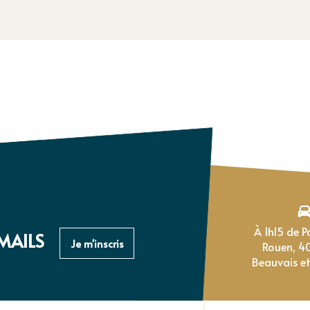
À 1h15 de Paris, 1h de
MAILS
Je m'inscris
Rouen, 4
Beauvais et