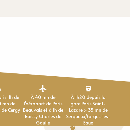
À 40 mn de
À 1h20 depuis la
0 mn de
l'aéroport de Paris
gare Paris Saint-
 de Cergy
Beauvais et à 1h de
Lazare > 35 mn de
Roissy Charles de
Serqueux/Forges-les-
Gaulle
Eaux