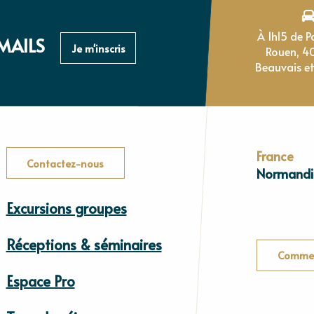
À 1h15 de Paris, 1h de
MAILS
Je m'inscris
Rouen, 4
Beauvais et
France
Contactez-nous
Normandi
Excursions groupes
Réceptions & séminaires
Commen
Espace Pro