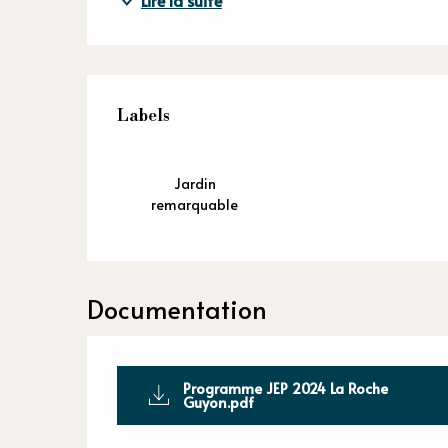
Lire la suite
Offres de p
Labels
Labels
Jardin
remarquable
Documentation
Programme JEP 2024 La Roche
Guyon.pdf