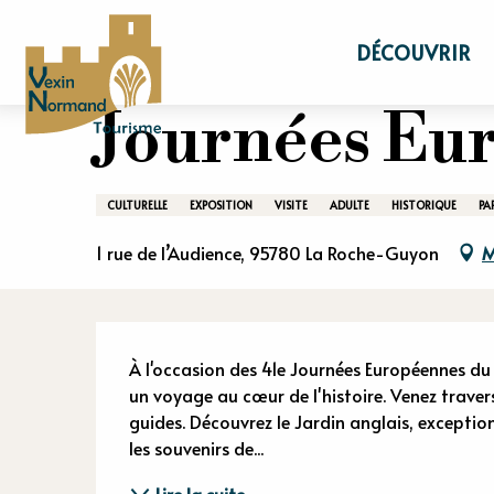
Aller
Accueil
Séjourner
Agenda
Journées 
au
DÉCOUVRIR
contenu
principal
Journées Eu
CULTURELLE
EXPOSITION
VISITE
ADULTE
HISTORIQUE
PA
1 rue de l’Audience, 95780 La Roche-Guyon
M
Descriptio
À l'occasion des 41e Journées Européennes du 
un voyage au cœur de l'histoire. Venez traver
guides. Découvrez le Jardin anglais, exceptio
les souvenirs de...