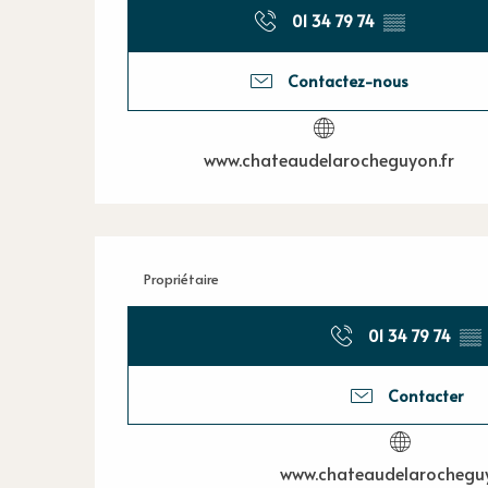
01 34 79 74
▒▒
Contactez-nous
www.chateaudelarocheguyon.fr
Propriétaire
01 34 79 74
▒▒
Contacter
www.chateaudelarocheguy