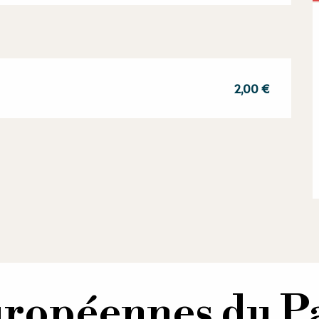
2,00 €
uropéennes du P