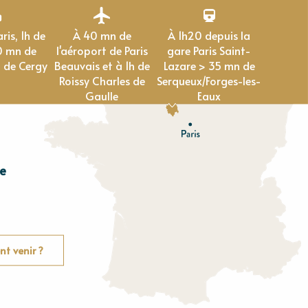
À 40 mn de
À 1h20 depuis la
0 mn de
l'aéroport de Paris
gare Paris Saint-
 de Cergy
Beauvais et à 1h de
Lazare > 35 mn de
Roissy Charles de
Serqueux/Forges-les-
Gaulle
Eaux
e
E
u
r
e
O
rne
t venir ?