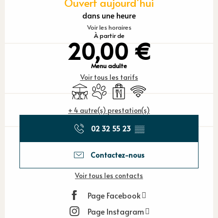
Ouvert aujourd'hui
dans une heure
Voir les horaires
À partir de
20,00 €
Menu adulte
Voir tous les tarifs
Terrasse
Animaux acceptés
Vente à emporter
WiFi
+ 4 autre(s) prestation(s)
02 32 55 23
▒▒
Contactez-nous
Voir tous les contacts
Page Facebook
Page Instagram