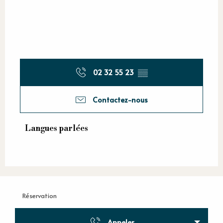
02 32 55 23
▒▒
Contactez-nous
Langues parlées
Langues parlées
Réservation
Appeler