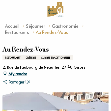
Aller
au
contenu
principal
Accueil
Séjourner
Gastronomie
Restaurants
Au Rendez-Vous
Au Rendez-Vous
RESTAURANT
CRÊPERIE
CUISINE TRADITIONNELLE
2, Rue du Faubourg de Neaufles, 27140 Gisors
M'y rendre
Ajouter aux favoris
Partager