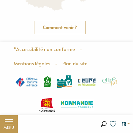
Comment venir ?
*Accessibilité non conforme
-
Mentions légales
-
Plan du site
FR
MENU
Recherche
Voir les fa