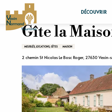
Aller
Accueil
Séjourner
Où dormir
Chambr
au
DÉCOUVRIR
contenu
principal
Gîte la Maiso
MEUBLÉS, LOCATIONS, GÎTES
MAISON
2 chemin St Nicolas Le Bosc Roger, 27630 Vexin-