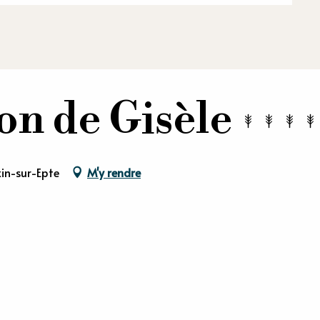
on de Gisèle
xin-sur-Epte
M'y rendre