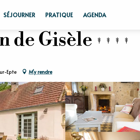
es d’hôtes
Gîte la Maison de Gisèle
SÉJOURNER
PRATIQUE
AGENDA
n de Gisèle
sur-Epte
M'y rendre