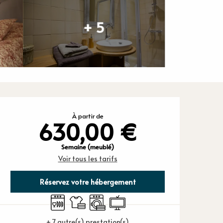
+ 5
Ouverture et
À partir de
630,00 €
Semaine (meublé)
Voir tous les tarifs
Réservez votre hébergement
Lave vaisselle
Draps et linge
Lave linge
Télévision
+ 7 autre(s) prestation(s)