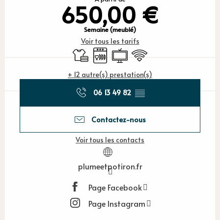
650,00 €
Semaine (meublé)
Voir tous les tarifs
Draps et linge
Lave vaisselle
Télévision
WiFi
+ 12 autre(s) prestation(s)
06 13 49 82
▒▒
Contactez-nous
Voir tous les contacts
plumeetpotiron.fr
Page Facebook
Page Instagram