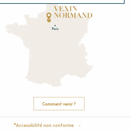
Normandie
E
u
r
e
O
rne
Comment venir ?
*Accessibilité non conforme
-