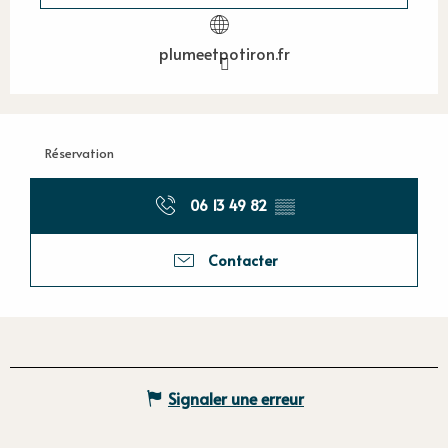
plumeetpotiron.fr
Réservation
06 13 49 82
▒▒
Contacter
Signaler une erreur