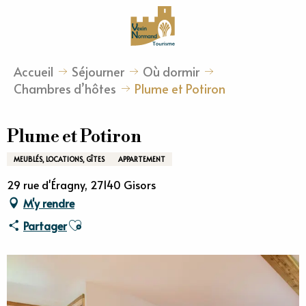
Aller
au
contenu
principal
Accueil
Séjourner
Où dormir
Chambres d’hôtes
Plume et Potiron
Plume et Potiron
MEUBLÉS, LOCATIONS, GÎTES
APPARTEMENT
29 rue d'Éragny, 27140 Gisors
M'y rendre
Ajouter aux favoris
Partager