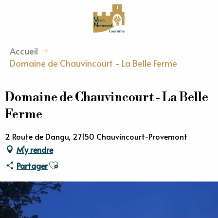
Aller
au
contenu
principal
Accueil
Domaine de Chauvincourt - La Belle Ferme
Domaine de Chauvincourt - La Belle
Ferme
2 Route de Dangu, 27150 Chauvincourt-Provemont
M'y rendre
Ajouter aux favoris
Partager