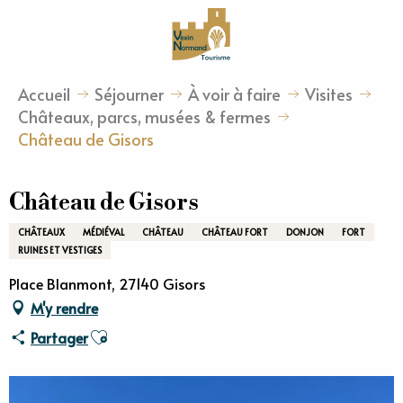
Aller
au
contenu
principal
Accueil
Séjourner
À voir à faire
Visites
Châteaux, parcs, musées & fermes
Château de Gisors
Château de Gisors
CHÂTEAUX
MÉDIÉVAL
CHÂTEAU
CHÂTEAU FORT
DONJON
FORT
RUINES ET VESTIGES
Place Blanmont, 27140 Gisors
M'y rendre
Ajouter aux favoris
Partager