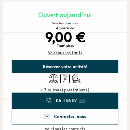
Ouverture et coordonnées
Ouvert aujourd'hui
Voir les horaires
À partir de
9,00 €
Tarif plein
Voir tous les tarifs
Réservez votre activité
Aire de pique nique
Parking
Jeux pour enfants / Espace 
+ 3 autre(s) prestation(s)
06 11 56 87
▒▒
Contactez-nous
Voir tous les contacts