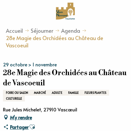
Aller
au
contenu
principal
Accueil
Séjourner
Agenda
28e Magie des Orchidées au Château de
Vascoeuil
29 octobre > 1 novembre
28e Magie des Orchidées au Château
de Vascoeuil
FOIRE OU SALON
MARCHÉ
ADULTE
FAMILLE
FLEURS PLANTES
CULTURELLE
Rue Jules Michelet, 27910 Vascœuil
M'y rendre
Ajouter aux favoris
Partager