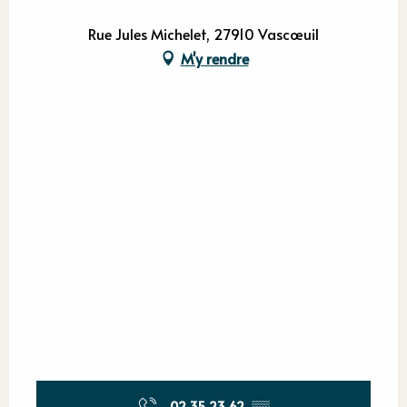
Rue Jules Michelet, 27910 Vascœuil
M'y rendre
02 35 23 62
▒▒