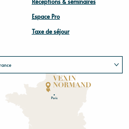
Réceptions & séminaires
Espace Pro
Taxe de séjour
rance
Normandie
E
u
r
e
O
rne