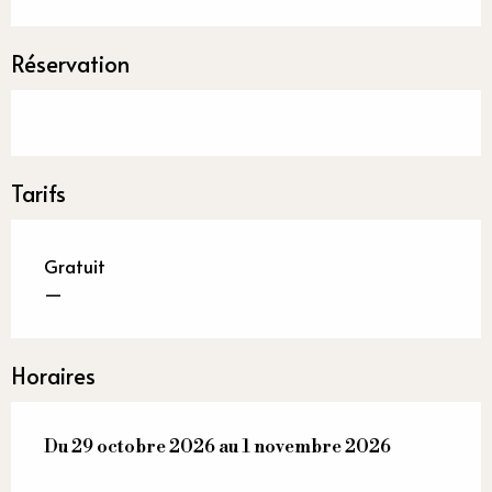
Réservation
Tarifs
Gratuit
—
Horaires
Du
Du
29 octobre 2026
29 octobre 2026
au
au
1 novembre 2026
1 novembre 2026