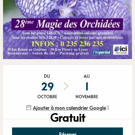
Ouverture et coordonnées
DU
AU
29
1
OCTOBRE
NOVEMBRE
Ajouter à mon calendrier Google
Gratuit
Réserver