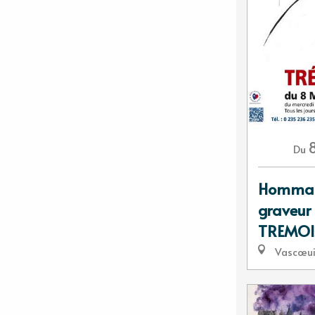
Du
Hommage
graveur 
TREMOI
Vascœui