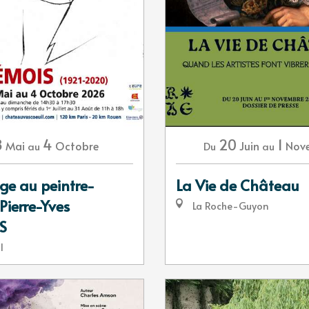
8
4
20
1
Mai
Octobre
Juin
Nov
au
Du
au
 au peintre-
La Vie de Château
Pierre-Yves
La Roche-Guyon
S
l