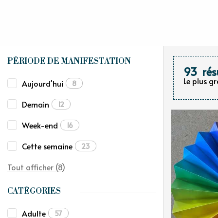
PÉRIODE DE MANIFESTATION
93
rés
Le plus g
Aujourd'hui
8
Demain
12
Week-end
16
Cette semaine
23
Tout afficher (8)
CATÉGORIES
Adulte
57