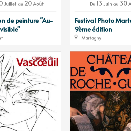
0
20
13
30
Juillet
Août
Juin
au
Du
au
on de peinture "Au-
Festival Photo Mar
visible"
9ème édition
nt
Martagny