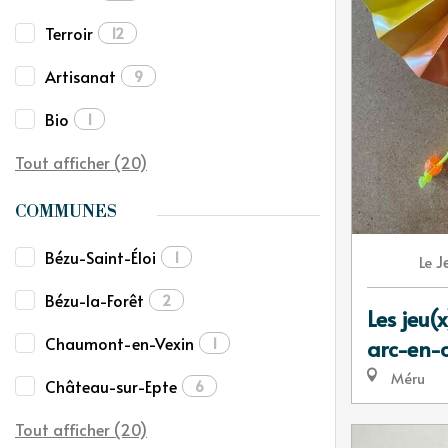
Terroir
12
Artisanat
9
Bio
1
Tout afficher (20)
COMMUNES
Bézu-Saint-Éloi
1
J
Le
Bézu-la-Forêt
2
Les jeu(x
Chaumont-en-Vexin
1
arc-en-c
Méru
Château-sur-Epte
6
Tout afficher (20)