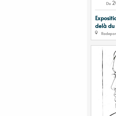
2
Du
Expositi
delà du 
Radepo