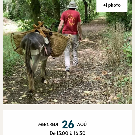
+1 photo
Ouverture et coordonnées
26
MERCREDI
AOÛT
De 15:00 à 16:30