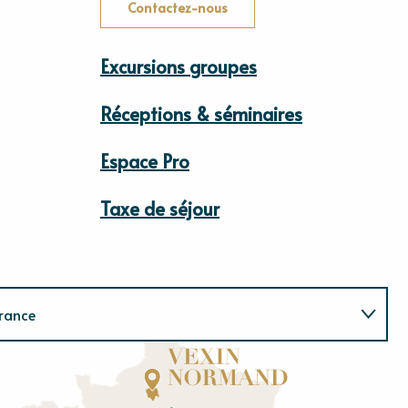
Contactez-nous
Excursions groupes
Réceptions & séminaires
Espace Pro
Taxe de séjour
rance
Normandie
E
u
r
e