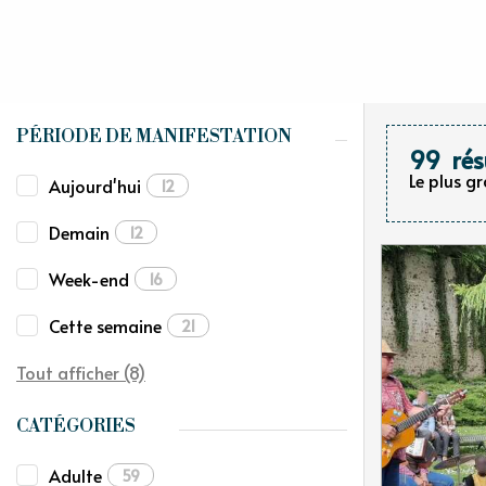
PÉRIODE DE MANIFESTATION
99
rés
Le plus g
Aujourd'hui
12
Demain
12
Week-end
16
Cette semaine
21
Tout afficher (8)
CATÉGORIES
Adulte
59