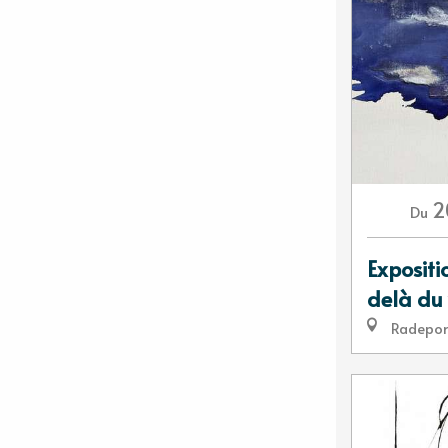
2
Du
Expositi
delà du 
Radepo