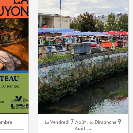
7
9
embre
Vendredi
Août
,
Dimanche
Le
Le
Août
,
...