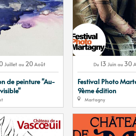
0
20
13
30
Juillet
Août
Juin
au
Du
au
on de peinture "Au-
Festival Photo Mar
visible"
9ème édition
nt
Martagny