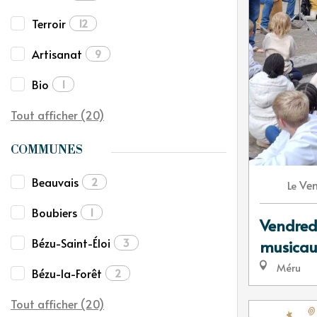
Terroir
12
Artisanat
9
Bio
1
Tout afficher (20)
COMMUNES
Beauvais
2
Ven
Le
Boubiers
1
Vendredi
Bézu-Saint-Éloi
3
musica
Méru
Bézu-la-Forêt
2
Tout afficher (20)