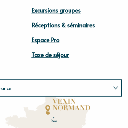
Excursions groupes
Réceptions & séminaires
Espace Pro
Taxe de séjour
rance
Normandie
E
u
r
e
O
rne