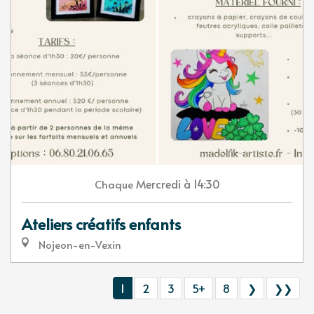
Mercredi
à 14:30
Chaque
Ateliers créatifs enfants
Nojeon-en-Vexin
1
2
3
5+
8
❯
❯❯