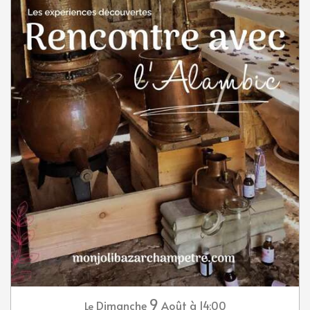
9
Dimanche
Août
à 14:00
Le