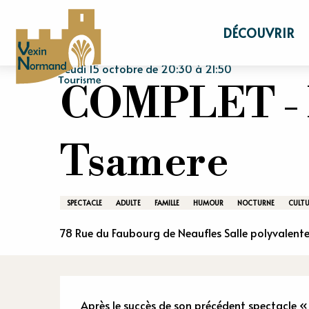
Aller
Accueil
Séjourner
Agenda
COMPLET 
au
DÉCOUVRIR
contenu
principal
Jeudi 15 octobre de 20:30 à 21:50
COMPLET - N
Tsamere
SPECTACLE
ADULTE
FAMILLE
HUMOUR
NOCTURNE
CULTU
78 Rue du Faubourg de Neaufles Salle polyvalente
Après le succès de son précédent spectacle « 