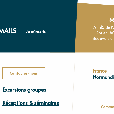
À 1h15 de Paris, 1h de
MAILS
Je m'inscris
Rouen, 4
Beauvais et
France
Contactez-nous
Normandi
Excursions groupes
Réceptions & séminaires
Commen