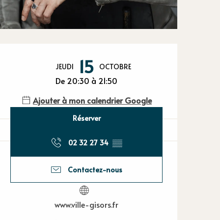
Ouverture et
15
JEUDI
OCTOBRE
De 20:30 à 21:50
Ajouter à mon calendrier Google
Réserver
02 32 27 34
▒▒
Contactez-nous
www.ville-gisors.fr