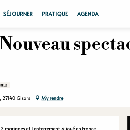
- Nouveau spectacle - Arnaud Tsamere
SÉJOURNER
PRATIQUE
AGENDA
ouveau spectac
RELLE
, 27140 Gisors
M'y rendre
2 mariages et l enterrement » joué en France, 