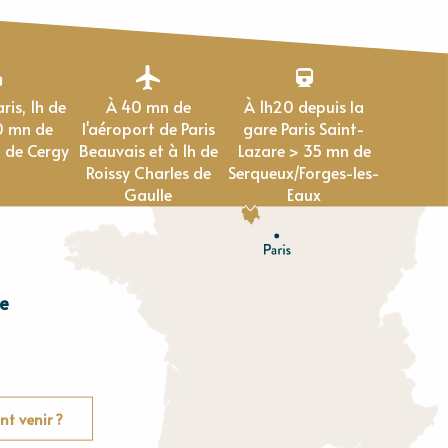
À 40 mn de
À 1h20 depuis la
0 mn de
l'aéroport de Paris
gare Paris Saint-
 de Cergy
Beauvais et à 1h de
Lazare > 35 mn de
Roissy Charles de
Serqueux/Forges-les-
Gaulle
Eaux
e
E
u
r
e
O
rne
t venir ?