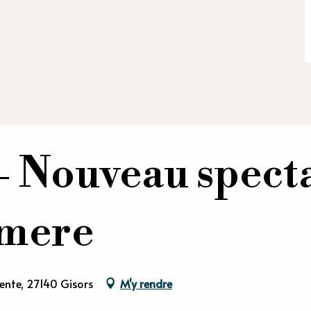
Nouveau specta
amere
ente, 27140 Gisors
M'y rendre