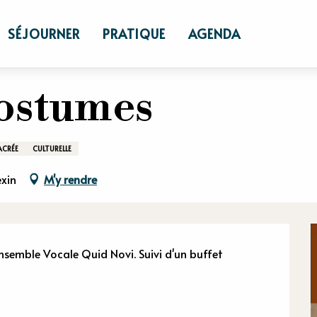
en costumes
SÉJOURNER
PRATIQUE
AGENDA
costumes
ACRÉE
CULTURELLE
exin
M'y rendre
n
semble Vocale Quid Novi. Suivi d'un buffet 