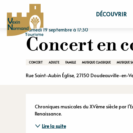
Aller
Accueil
Séjourner
Agenda
Concert 
au
DÉCOUVRIR
contenu
principal
Samedi 19 septembre à 17:30
Concert en 
CONCERT
ADULTE
FAMILLE
MUSIQUE CLASSIQUE
MUSIQUE S
Rue Saint-Aubin Église, 27150 Doudeauville-en-V
Descriptio
Chroniques musicales du XVème siècle par l'En
Renaissance.
Lire la suite