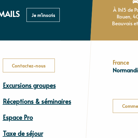
À 1h15 de Paris, 1h de
MAILS
Je m'inscris
Rouen, 4
Beauvais et
France
Contactez-nous
Normandi
Excursions groupes
Réceptions & séminaires
Commen
Espace Pro
Taxe de séjour