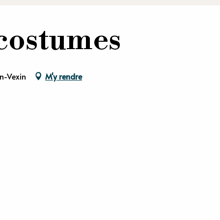
 costumes
en-Vexin
M'y rendre