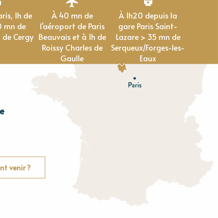
À 40 mn de
À 1h20 depuis la
0 mn de
l'aéroport de Paris
gare Paris Saint-
 de Cergy
Beauvais et à 1h de
Lazare > 35 mn de
Roissy Charles de
Serqueux/Forges-les-
Gaulle
Eaux
e
E
u
r
e
O
rne
t venir ?