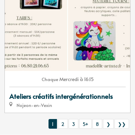
Mercredi
à 16:15
Chaque
Ateliers créatifs intergénérationnels
Nojeon-en-Vexin
1
2
3
5+
8
❯
❯❯