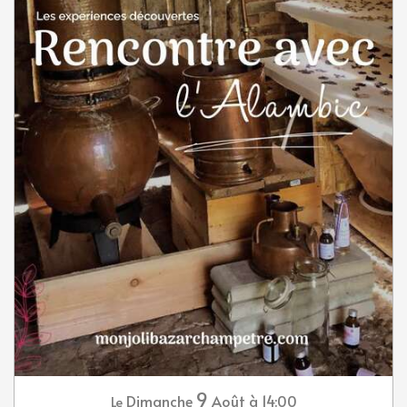
9
Dimanche
Août
à 14:00
Le