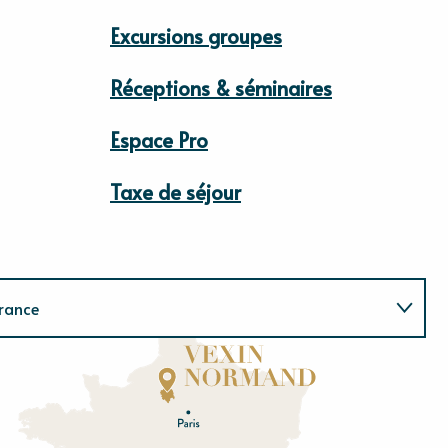
Excursions groupes
Réceptions & séminaires
Espace Pro
Taxe de séjour
rance
Normandie
E
u
r
e
O
rne