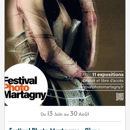
13
30
Juin
Août
Du
au