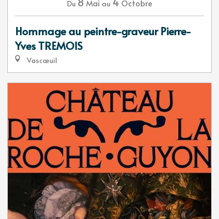
8
4
Mai
Octobre
Du
au
Hommage au peintre-graveur Pierre-
Yves TREMOIS
Vascœuil