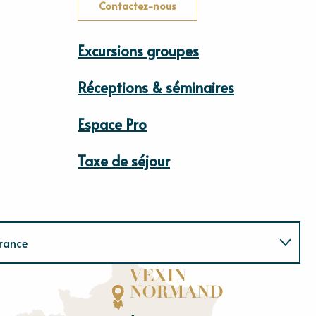
Contactez-nous
Excursions groupes
Réceptions & séminaires
Espace Pro
Taxe de séjour
rance
Normandie
E
u
r
e