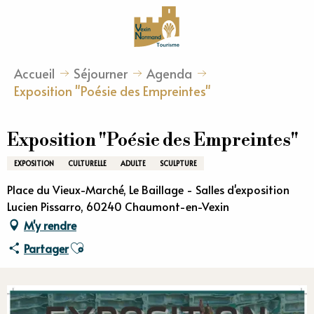
Aller
au
contenu
principal
Accueil
Séjourner
Agenda
Exposition "Poésie des Empreintes"
Exposition "Poésie des Empreintes"
EXPOSITION
CULTURELLE
ADULTE
SCULPTURE
Place du Vieux-Marché, Le Baillage - Salles d'exposition
Lucien Pissarro, 60240 Chaumont-en-Vexin
M'y rendre
Ajouter aux favoris
Partager