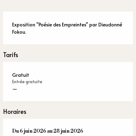
Description
Exposition "Poésie des Empreintes" par Dieudonné 
Fokou.
Tarifs
Gratuit
Entrée gratuite
—
Horaires
Du
Du
6 juin 2026
6 juin 2026
au
au
28 juin 2026
28 juin 2026