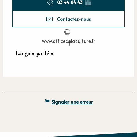
03 44 84 43
▒▒
Contactez-nous
www.officedelaculture.fr
Langues parlées
Langues parlées
Signaler une erreur