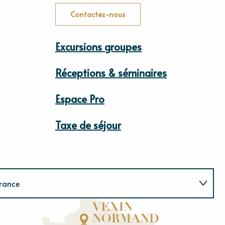
Contactez-nous
Excursions groupes
Réceptions & séminaires
Espace Pro
Taxe de séjour
rance
Normandie
E
u
r
e