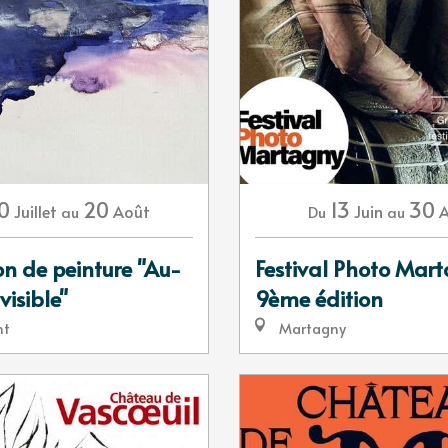
0
20
13
30
Juillet
Août
Juin
au
Du
au
on de peinture "Au-
Festival Photo Mar
visible"
9ème édition
nt
Martagny