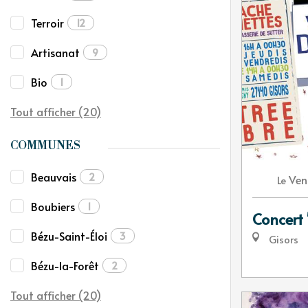
Terroir
12
Artisanat
9
Bio
1
Tout afficher (20)
COMMUNES
Beauvais
2
Ven
Le
Boubiers
1
Concert
Bézu-Saint-Éloi
3
Gisors
Bézu-la-Forêt
2
Tout afficher (20)