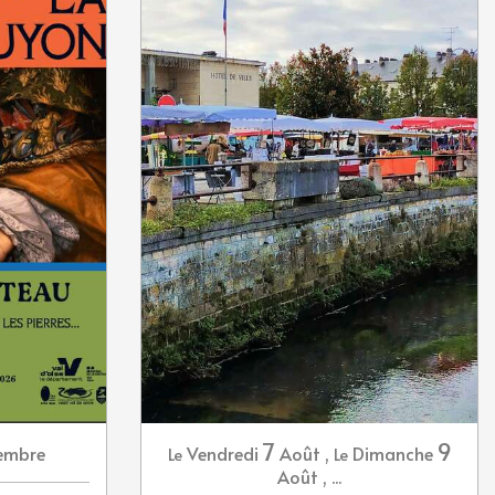
7
9
embre
Vendredi
Août
,
Dimanche
Le
Le
Août
,
...