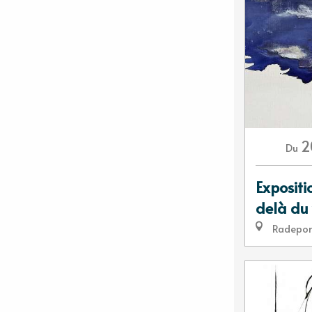
2
Du
Expositi
delà du 
Radepo