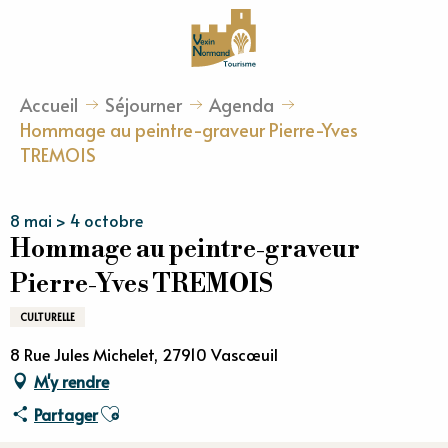
Aller
au
contenu
principal
Accueil
Séjourner
Agenda
Hommage au peintre-graveur Pierre-Yves
TREMOIS
8 mai > 4 octobre
Hommage au peintre-graveur
Pierre-Yves TREMOIS
CULTURELLE
8 Rue Jules Michelet, 27910 Vascœuil
M'y rendre
Ajouter aux favoris
Partager