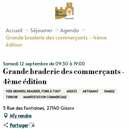
Aller
au
contenu
principal
Accueil
Séjourner
Agenda
Grande braderie des commerçants - 4ème
édition
Samedi 12 septembre de 09:30 à 19:00
Grande braderie des commerçants -
4ème édition
VIDE GRENIERS, BRADERIE, FOIRE À TOUT
ADULTE
ARTISANAT
FAMILLE
TERROIR
MANIFESTATION COMMERCIALE
5 Rue des Fontaines, 27140 Gisors
M'y rendre
Ajouter aux favoris
Partager