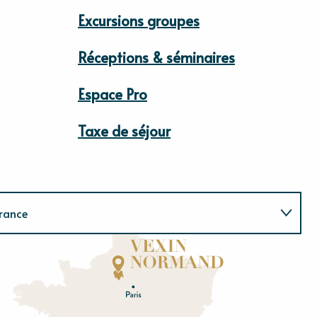
Excursions groupes
Réceptions & séminaires
Espace Pro
Taxe de séjour
rance
Normandie
E
u
r
e
O
rne