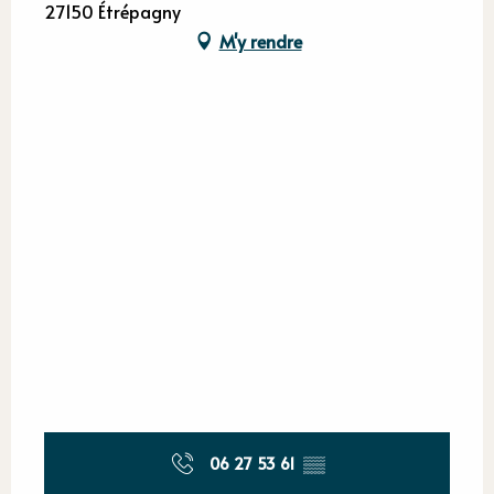
27150 Étrépagny
M'y rendre
06 27 53 61
▒▒