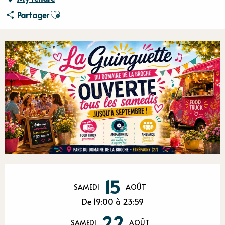
Ajouter aux favoris
Partager
Ouverture et coordonnées
15
SAMEDI
AOÛT
De 19:00 à 23:59
22
SAMEDI
AOÛT