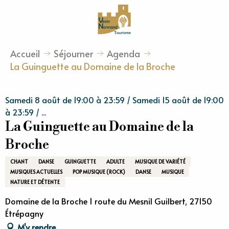
Aller
au
contenu
principal
Accueil
Séjourner
Agenda
La Guinguette au Domaine de la Broche
Samedi 8 août de 19:00 à 23:59 / Samedi 15 août de 19:00
à 23:59 / ...
La Guinguette au Domaine de la
Broche
CHANT
DANSE
GUINGUETTE
ADULTE
MUSIQUE DE VARIÉTÉ
MUSIQUES ACTUELLES
POP MUSIQUE (ROCK)
DANSE
MUSIQUE
NATURE ET DÉTENTE
Domaine de la Broche 1 route du Mesnil Guilbert, 27150
Étrépagny
M'y rendre