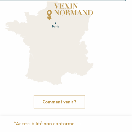
Normandie
E
u
r
e
O
rne
Comment venir ?
*Accessibilité non conforme
-