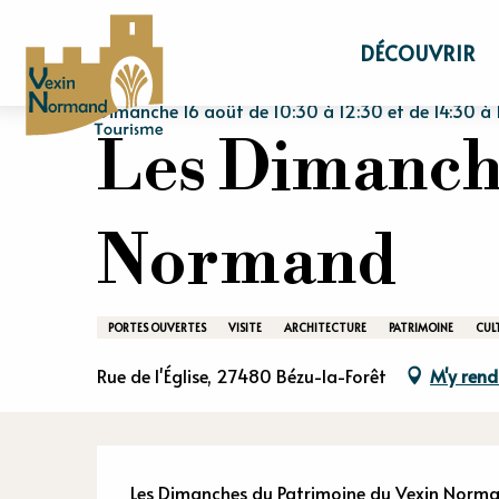
Aller
Accueil
Séjourner
Agenda
Les Diman
au
DÉCOUVRIR
contenu
principal
Dimanche 16 août de 10:30 à 12:30 et de 14:30 à 1
Les Dimanch
Normand
PORTES OUVERTES
VISITE
ARCHITECTURE
PATRIMOINE
CUL
Rue de l'Église, 27480 Bézu-la-Forêt
M'y rend
Les Dimanches du Patrimoine du Vexin Normand