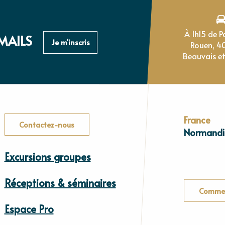
À 1h15 de Paris, 1h de
MAILS
Je m'inscris
Rouen, 4
Beauvais et
France
Contactez-nous
Normandi
Excursions groupes
Réceptions & séminaires
Commen
Espace Pro