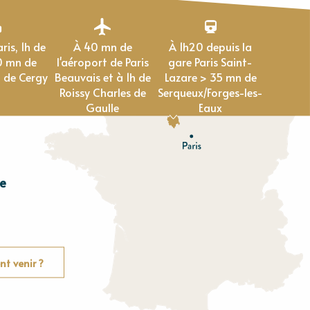
À 40 mn de
À 1h20 depuis la
0 mn de
l'aéroport de Paris
gare Paris Saint-
 de Cergy
Beauvais et à 1h de
Lazare > 35 mn de
Roissy Charles de
Serqueux/Forges-les-
Gaulle
Eaux
e
E
u
r
e
O
rne
t venir ?