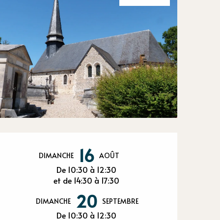
Ouverture et
16
DIMANCHE
AOÛT
De 10:30 à 12:30
et de 14:30 à 17:30
20
DIMANCHE
SEPTEMBRE
De 10:30 à 12:30