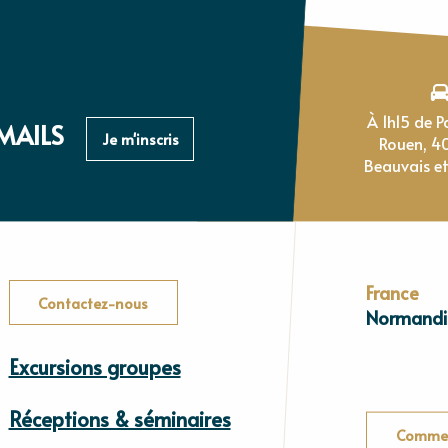
À 1h15 de Paris, 1h de
MAILS
Je m'inscris
Rouen, 4
Beauvais et
France
Contactez-nous
Normandi
Excursions groupes
Réceptions & séminaires
Commen