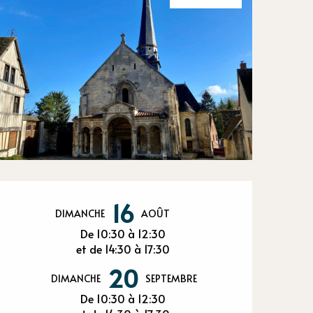
Ouverture et
16
DIMANCHE
AOÛT
De 10:30 à 12:30
et de 14:30 à 17:30
20
DIMANCHE
SEPTEMBRE
De 10:30 à 12:30