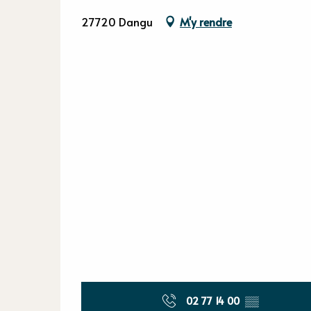
27720 Dangu
M'y rendre
02 77 14 00
▒▒