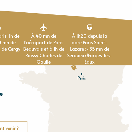
À 40 mn de
À 1h20 depuis la
0 mn de
l'aéroport de Paris
gare Paris Saint-
 de Cergy
Beauvais et à 1h de
Lazare > 35 mn de
Roissy Charles de
Serqueux/Forges-les-
Gaulle
Eaux
e
E
u
r
e
O
rne
t venir ?