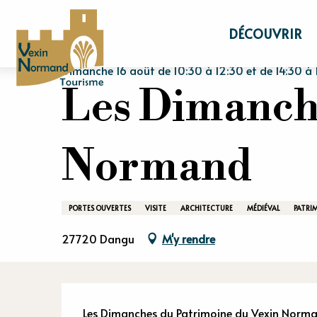
Aller
Accueil
Séjourner
Agenda
Les Diman
au
DÉCOUVRIR
contenu
principal
Dimanche 16 août de 10:30 à 12:30 et de 14:30 à 1
Les Dimanch
Normand
PORTES OUVERTES
VISITE
ARCHITECTURE
MÉDIÉVAL
PATRI
27720 Dangu
M'y rendre
Les Dimanches du Patrimoine du Vexin Normand