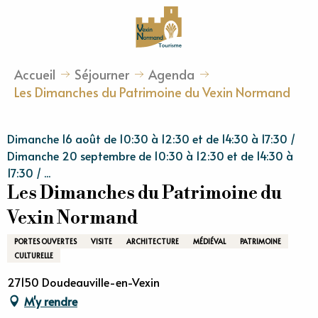
Aller
au
contenu
principal
Accueil
Séjourner
Agenda
Les Dimanches du Patrimoine du Vexin Normand
Dimanche 16 août de 10:30 à 12:30 et de 14:30 à 17:30 /
Dimanche 20 septembre de 10:30 à 12:30 et de 14:30 à
17:30 / ...
Les Dimanches du Patrimoine du
Vexin Normand
PORTES OUVERTES
VISITE
ARCHITECTURE
MÉDIÉVAL
PATRIMOINE
CULTURELLE
27150 Doudeauville-en-Vexin
M'y rendre