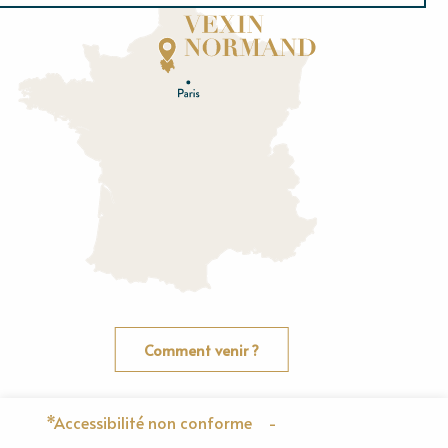
Normandie
E
u
r
e
O
rne
Comment venir ?
*Accessibilité non conforme
-