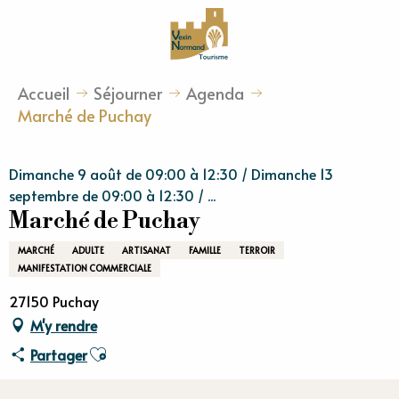
Aller
au
contenu
principal
Accueil
Séjourner
Agenda
Marché de Puchay
Dimanche 9 août de 09:00 à 12:30 / Dimanche 13
septembre de 09:00 à 12:30 / ...
Marché de Puchay
MARCHÉ
ADULTE
ARTISANAT
FAMILLE
TERROIR
MANIFESTATION COMMERCIALE
27150 Puchay
M'y rendre
Ajouter aux favoris
Partager