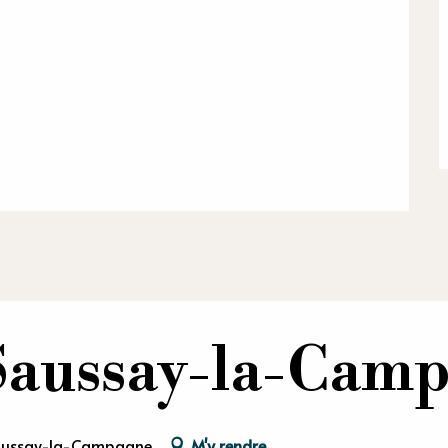
Saussay-la-Cam
Saussay-la-Campagne
M'y rendre