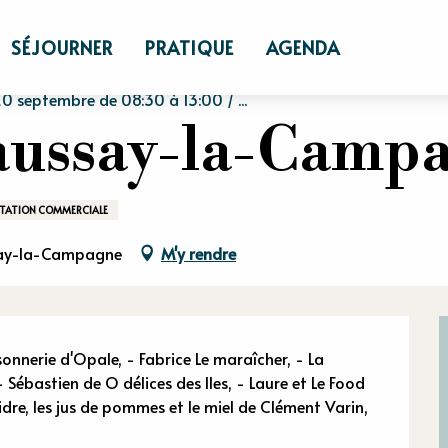
e Saussay-la-Campagne
SÉJOURNER
PRATIQUE
AGENDA
 septembre de 08:30 à 13:00 / ...
aussay-la-Camp
TATION COMMERCIALE
ssay-la-Campagne
M'y rendre
n
sonnerie d'Opale, - Fabrice Le maraîcher, - La 
 Sébastien de O délices des Iles, - Laure et Le Food 
dre, les jus de pommes et le miel de Clément Varin, 