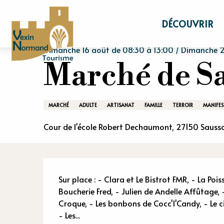
Aller
Accueil
Séjourner
Agenda
Marché d
au
DÉCOUVRIR
contenu
principal
Dimanche 16 août de 08:30 à 13:00 / Dimanche 20
Marché de S
MARCHÉ
ADULTE
ARTISANAT
FAMILLE
TERROIR
MANIFES
Cour de l'école Robert Dechaumont, 27150 Sau
Descriptio
Sur place : - Clara et Le Bistrot FMR, - La Pois
Boucherie Fred, - Julien de Andelle Affûtage, -
Croque, - Les bonbons de Cocc'l'Candy, - Le ci
- Les...