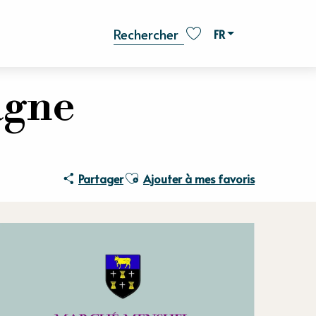
FR
Recherche
Voir les favoris
agne
Ajouter aux favoris
Partager
Ajouter à mes favoris