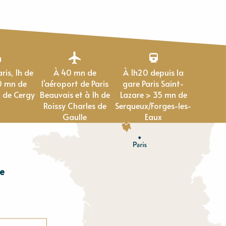
À 40 mn de
À 1h20 depuis la
0 mn de
l'aéroport de Paris
gare Paris Saint-
 de Cergy
Beauvais et à 1h de
Lazare > 35 mn de
Roissy Charles de
Serqueux/Forges-les-
Gaulle
Eaux
e
E
u
r
e
O
rne