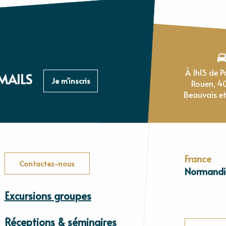
À 1h15 de Paris, 1h de
MAILS
Je m'inscris
Rouen, 4
Beauvais et
France
Contactez-nous
Normandi
Excursions groupes
Réceptions & séminaires