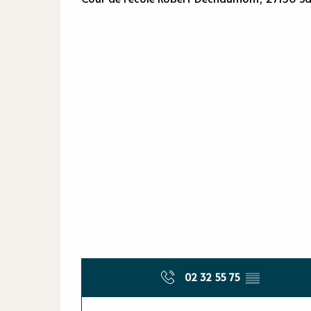
02 32 55 75
▒▒