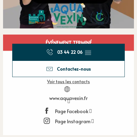
Ouverture et coordonnées
ÉVÉNEMENT TERMINÉ
03 44 22 06
▒▒
Contactez-nous
Voir tous les contacts
www.aquavexin.fr
Page Facebook
Page Instagram