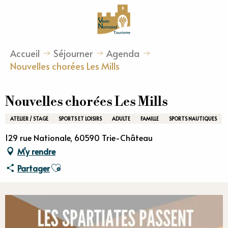
Aller
au
contenu
principal
Accueil
Séjourner
Agenda
Nouvelles chorées Les Mills
Nouvelles chorées Les Mills
ATELIER / STAGE
SPORTS ET LOISIRS
ADULTE
FAMILLE
SPORTS NAUTIQUES
129 rue Nationale, 60590 Trie-Château
M'y rendre
Ajouter aux favoris
Partager