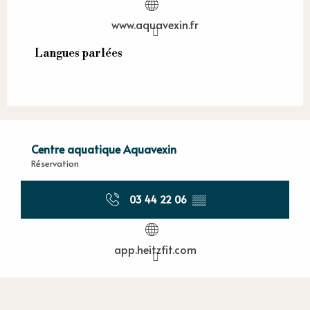
www.aquavexin.fr
Langues parlées
Langues parlées
Centre aquatique Aquavexin
Réservation
03 44 22 06
▒▒
app.heitzfit.com