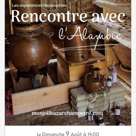
9
Dimanche
Août
à 14:00
Le