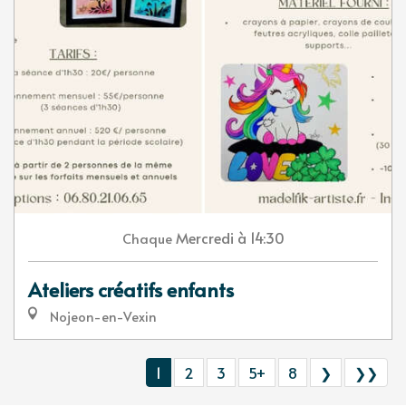
Mercredi
à 14:30
Chaque
Ateliers créatifs enfants
Nojeon-en-Vexin
1
2
3
5+
8
❯
❯❯