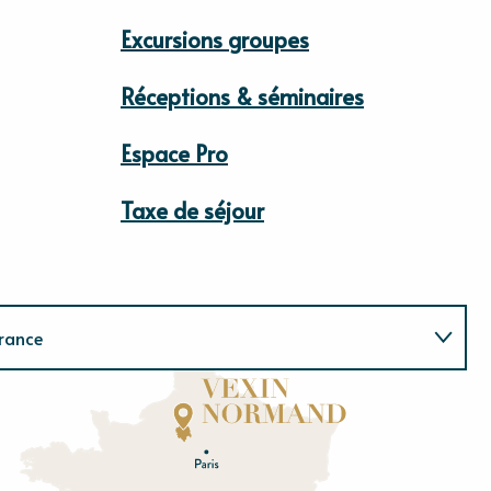
Excursions groupes
Réceptions & séminaires
Espace Pro
Taxe de séjour
rance
Normandie
E
u
r
e
O
rne