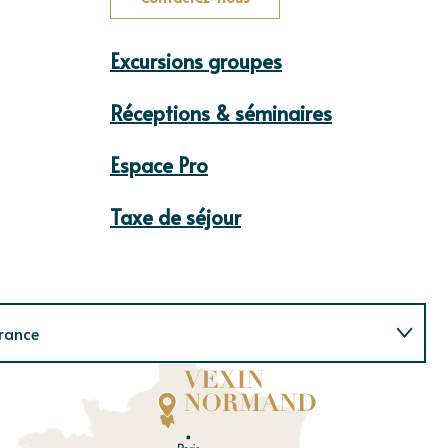
Excursions groupes
Réceptions & séminaires
Espace Pro
Taxe de séjour
rance
Normandie
E
u
r
e
O
rne