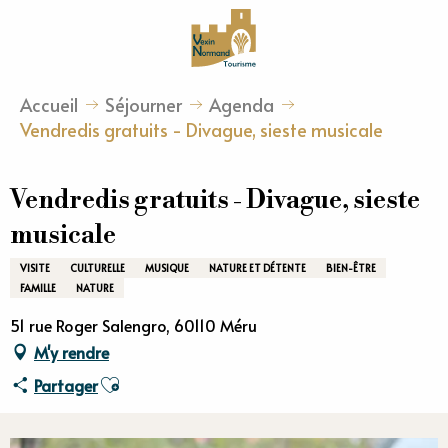
Aller
au
contenu
principal
Accueil
Séjourner
Agenda
Vendredis gratuits - Divague, sieste musicale
Vendredis gratuits - Divague, sieste
musicale
VISITE
CULTURELLE
MUSIQUE
NATURE ET DÉTENTE
BIEN-ÊTRE
FAMILLE
NATURE
51 rue Roger Salengro, 60110 Méru
M'y rendre
Ajouter aux favoris
Partager