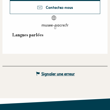
Contactez-nous
musee-nacre.fr
Langues parlées
Langues parlées
Signaler une erreur