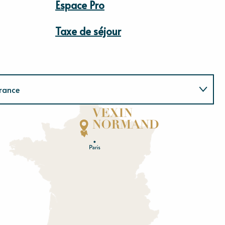
Espace Pro
Taxe de séjour
rance
Normandie
E
u
r
e
O
rne