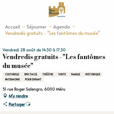
Aller
au
contenu
principal
Accueil
Séjourner
Agenda
Vendredis gratuits - "Les fantômes du musée"
Vendredi 28 août de 14:30 à 17:30
Vendredis gratuits - "Les fantômes
du musée"
CULTURELLE
SPECTACLE
THÉÂTRE
VISITE
FAMILLE
HISTORIQUE
PATRIMOINE
POUR ENFANT
51 rue Roger Salengro, 60110 Méru
M'y rendre
Ajouter aux favoris
Partager