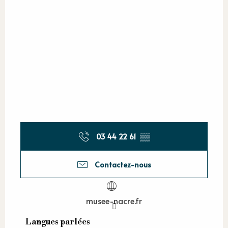
03 44 22 61
▒▒
Contactez-nous
musee-nacre.fr
Langues parlées
Langues parlées