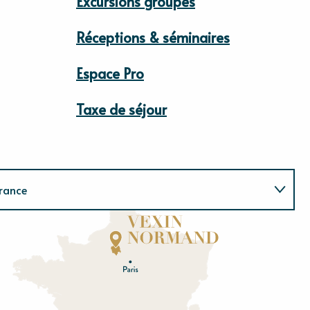
Excursions groupes
Réceptions & séminaires
Espace Pro
Taxe de séjour
rance
Normandie
E
u
r
e
O
rne