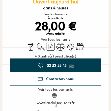
Ouvert aujourd'hui
dans 4 heures
Voir les horaires
À partir de
28,00 €
Menu adulte
Voir tous les tarifs
Bar / Buvette
Jeux pour enfants / Espace jeux
Parking
Terrasse
Animaux acceptés
Banquet
+ 8 autre(s) prestation(s)
02 32 55 43
▒▒
Contactez-nous
Voir tous les contacts
www.lardoisegisors.fr