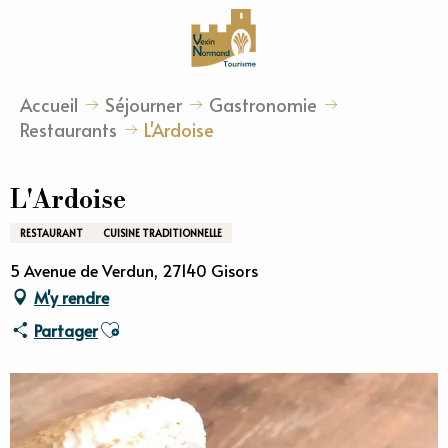
Aller
au
contenu
principal
Accueil
Séjourner
Gastronomie
Restaurants
L'Ardoise
L'Ardoise
RESTAURANT
CUISINE TRADITIONNELLE
5 Avenue de Verdun, 27140 Gisors
M'y rendre
Ajouter aux favoris
Partager