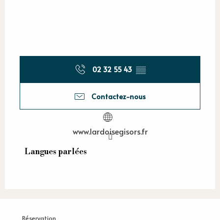
02 32 55 43
▒▒
Contactez-nous
www.lardoisegisors.fr
Langues parlées
Langues parlées
Réservation