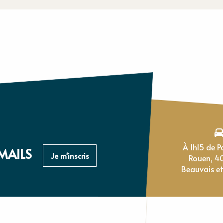
À 1h15 de Paris, 1h de
MAILS
Je m'inscris
Rouen, 4
Beauvais et