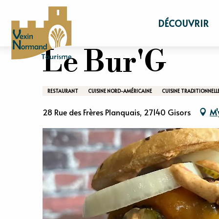
Aller
Accueil
Séjourner
Gastronomie
Rest
au
DÉCOUVRIR
contenu
principal
Le Bur'G
RESTAURANT
CUISINE NORD-AMÉRICAINE
CUISINE TRADITIONNELL
28 Rue des Frères Planquais, 27140 Gisors
M'