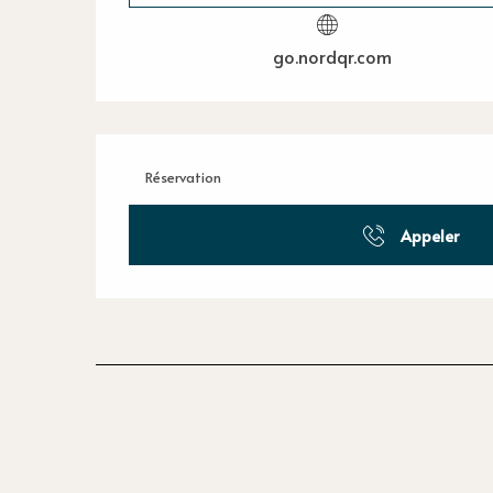
go.nordqr.com
Réservation
Appeler