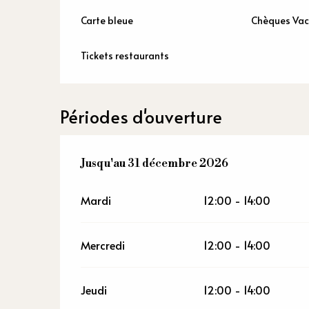
Carte bleue
Chèques Va
Tickets restaurants
Périodes d'ouverture
Du
Jusqu'au
2 janvier 2026
31 décembre 2026
au
31 décembre 2026
Mardi
12:00 - 14:00
Mercredi
12:00 - 14:00
Jeudi
12:00 - 14:00