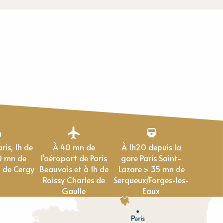
À 40 mn de
À 1h20 depuis la
0 mn de
l'aéroport de Paris
gare Paris Saint-
 de Cergy
Beauvais et à 1h de
Lazare > 35 mn de
Roissy Charles de
Serqueux/Forges-les-
Gaulle
Eaux